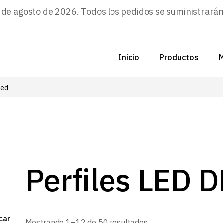
e agosto de 2026. Todos los pedidos se suministrarán a
Inicio
Productos
M
red
C
N
D
C
Perfiles LED 
P
Z
car
Ordenado
Mostrando 1–12 de 50 resultados