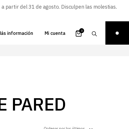
 partir del 31 de agosto. Disculpen las molestias.
0
ás información
Mi cuenta
atálogos
Login
uestra historia
Carrito
istribuidores
Pedidos
ontacto
Recuperar
DE PARED
contraseña
FAQs
royectos
ona de inspiración
Ordenar por los últimos