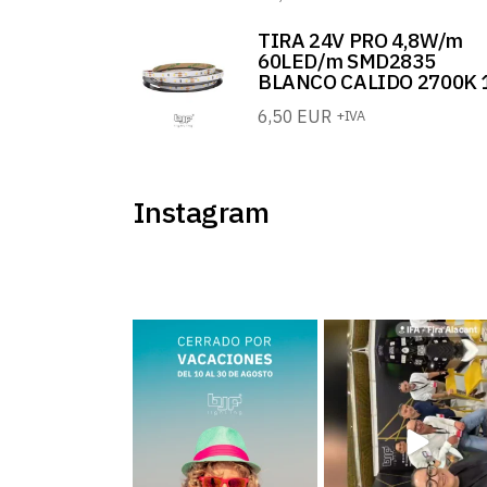
TIRA 24V PRO 4,8W/m
60LED/m SMD2835
BLANCO CALIDO 2700K 
6,50
EUR
+IVA
Instagram
BJF Lighting permanecerá
Estamos en el Levante H
𝗰𝗲𝗿𝗿𝗮𝗱𝗼 𝗽𝗼𝗿
...
Meeting ¡Te esperamos!
..
2
0
39
5