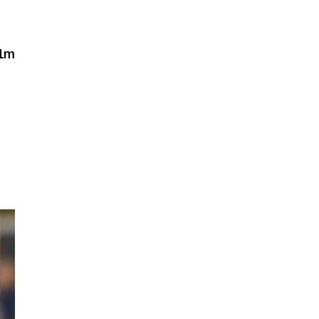
1m
ome
.