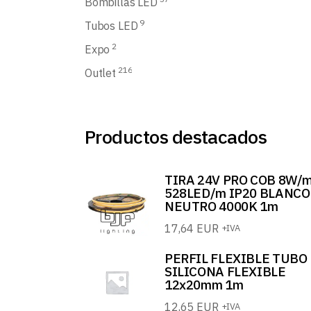
Bombillas LED
9
Tubos LED
2
Expo
216
Outlet
Productos destacados
TIRA 24V PRO COB 8W/
528LED/m IP20 BLANCO
NEUTRO 4000K 1m
17,64
EUR
+IVA
PERFIL FLEXIBLE TUBO
SILICONA FLEXIBLE
12x20mm 1m
12,65
EUR
+IVA