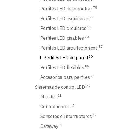
78
Perfiles LED de empotrar
27
Perfiles LED esquineros
14
Perfiles LED circulares
20
Perfiles LED pisables
17
Perfiles LED arquitectónicos
50
Perfiles LED de pared
85
Perfiles LED flexibles
49
Accesorios para perfiles
75
Sistemas de control LED
21
Mandos
44
Controladores
12
Sensores e Interruptores
2
Gateway