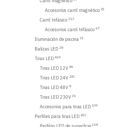
Carril magnético
41
Accesorios carril magnético
112
Carril trifásico
67
Accesorios carril trifásico
21
Iluminación de piscina
28
Balizas LED
469
Tiras LED
89
Tiras LED 12V
241
Tiras LED 24V
8
Tiras LED 48V
26
Tiras LED 230V
109
Accesorios para tiras LED
450
Perfiles para tiras LED
158
Perfiles LED de superficie