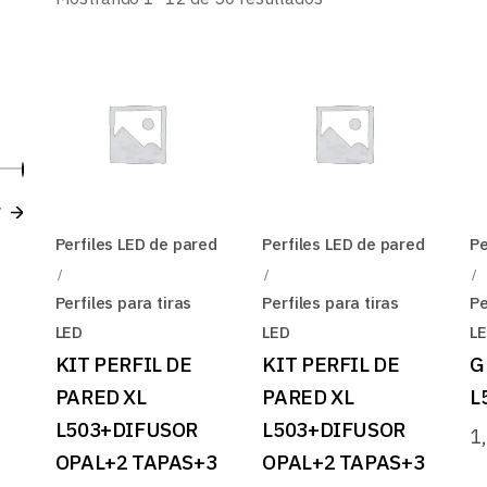
B
por
los
últimos
Precio
Precio
r
mínimo
máximo
Perfiles LED de pared
Perfiles LED de pared
Pe
Perfiles para tiras
Perfiles para tiras
Pe
LED
LED
L
KIT PERFIL DE
KIT PERFIL DE
G
PARED XL
PARED XL
L
L503+DIFUSOR
L503+DIFUSOR
1
OPAL+2 TAPAS+3
OPAL+2 TAPAS+3