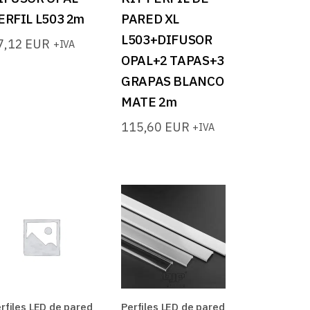
ERFIL L503 2m
PARED XL
L503+DIFUSOR
7,12
EUR
+IVA
OPAL+2 TAPAS+3
GRAPAS BLANCO
MATE 2m
115,60
EUR
+IVA
rfiles LED de pared
Perfiles LED de pared