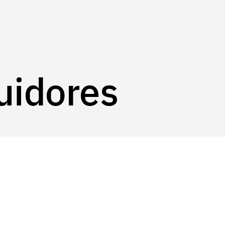
log
uidores