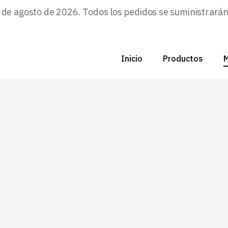
e agosto de 2026. Todos los pedidos se suministrarán a
C
Nu
Inicio
Productos
M
C
F
C
P
N
Zo
B
C
P
Z