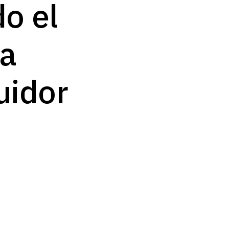
do el
ra
uidor