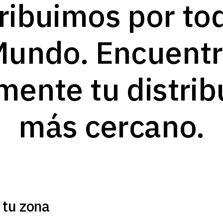
ribuimos por to
undo. Encuent
lmente tu distrib
más cercano.
 tu zona