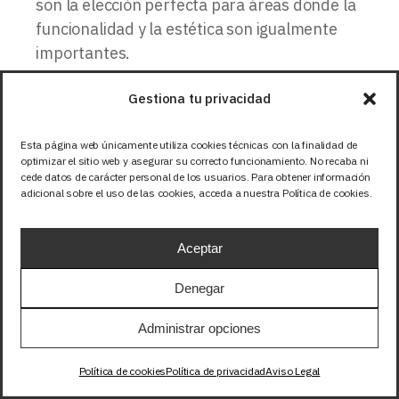
son la elección perfecta para áreas donde la
funcionalidad y la estética son igualmente
importantes.
Perfiles LED Arquitectónicos
Gestiona tu privacidad
Para proyectos que buscan fusionar la
Esta página web únicamente utiliza cookies técnicas con la finalidad de
optimizar el sitio web y asegurar su correcto funcionamiento. No recaba ni
iluminación con la arquitectura, ofrecemos
cede datos de carácter personal de los usuarios. Para obtener información
una gama exclusiva de perfiles LED
adicional sobre el uso de las cookies, acceda a nuestra Política de cookies.
arquitectónicos. Estas piezas destacan por
sus diseños únicos y vanguardistas,
Aceptar
añadiendo una dimensión artística a la
Denegar
iluminación. Perfectos para espacios que
buscan elevar la experiencia visual a través
Administrar opciones
de la luz.
Política de cookies
Política de privacidad
Aviso Legal
Perfiles LED Flexibles: adaptabilidad y