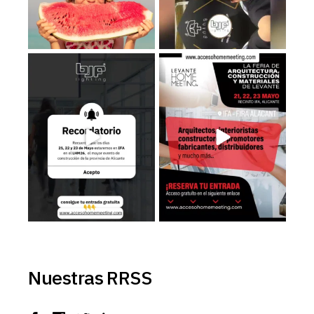
Recuerda que los días 𝟮𝟭, 𝟮𝟮 𝘆
Estaremos en el LHM26, consigue
𝟮𝟯 de
...
tu entrada
...
3
0
3
0
Nuestras RRSS