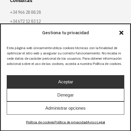
Consultas
+34 966 28 88 28
+34 672 12 83 12
info@bjflighting.com
Gestiona tu privacidad
Esta página web únicamente utiliza cookies técnicas con la finalidad de
Links
optimizar el sitio web y asegurar su correcto funcionamiento. No recaba ni
cede datos de carácter personal de los usuarios. Para obtener información
Mapa del Sitio
adicional sobre el uso de las cookies, acceda a nuestra Política de cookies.
Aviso legal
Política de privacidad
Aceptar
Política de cookies
Denegar
Administrar opciones
Síguenos
Facebook
Política de cookies
Política de privacidad
Aviso Legal
X (Twitter
)