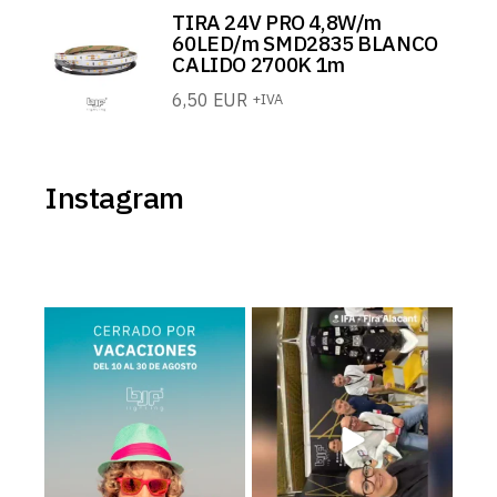
TIRA 24V PRO 4,8W/m
60LED/m SMD2835 BLANCO
CALIDO 2700K 1m
6,50
EUR
+IVA
Instagram
BJF Lighting permanecerá
Estamos en el Levante Home
𝗰𝗲𝗿𝗿𝗮𝗱𝗼 𝗽𝗼𝗿
...
Meeting ¡Te esperamos!
...
2
0
39
5