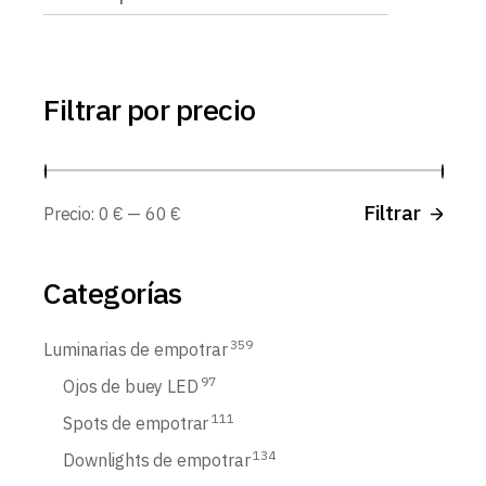
Filtrar por precio
Prec
Prec
Filtrar
Precio:
0 €
—
60 €
míni
máx
Categorías
359
Luminarias de empotrar
97
Ojos de buey LED
111
Spots de empotrar
134
Downlights de empotrar