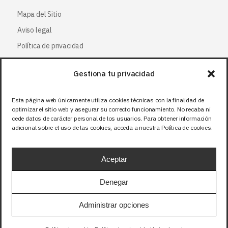
Mapa del Sitio
Aviso legal
Política de privacidad
Política de cookies
Gestiona tu privacidad
Síguenos
Esta página web únicamente utiliza cookies técnicas con la finalidad de
optimizar el sitio web y asegurar su correcto funcionamiento. No recaba ni
Facebook
cede datos de carácter personal de los usuarios. Para obtener información
adicional sobre el uso de las cookies, acceda a nuestra Política de cookies.
X (Twitter
)
Instagram
Aceptar
LinkedIn
Denegar
Precios sin IVA (21%). Tasa RAEE incluida en
Administrar opciones
aquellos productos que corresponda.