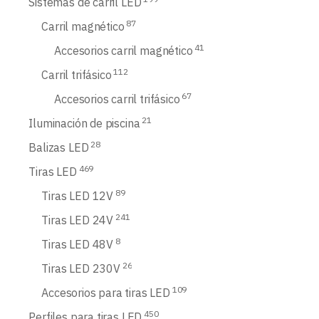
Sistemas de carril LED
87
Carril magnético
41
Accesorios carril magnético
112
Carril trifásico
67
Accesorios carril trifásico
21
Iluminación de piscina
28
Balizas LED
469
Tiras LED
89
Tiras LED 12V
241
Tiras LED 24V
8
Tiras LED 48V
26
Tiras LED 230V
109
Accesorios para tiras LED
450
Perfiles para tiras LED