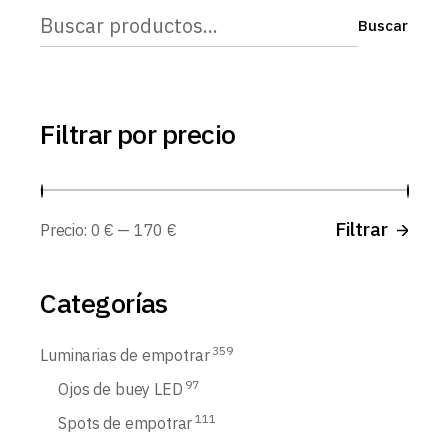
Buscar
Buscar
Filtrar por precio
Prec
Prec
Filtrar
Precio:
0 €
—
170 €
míni
máx
Categorías
359
Luminarias de empotrar
97
Ojos de buey LED
111
Spots de empotrar