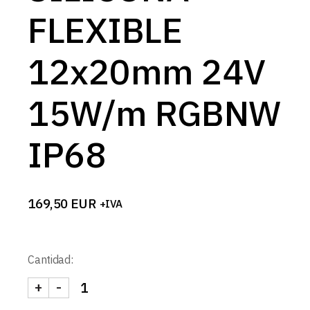
FLEXIBLE
12x20mm 24V
15W/m RGBNW
IP68
169,50
EUR
+IVA
Cantidad:
+
-
TUBO SILICONA FLEXIBLE 12x20mm 24V 15W/m 