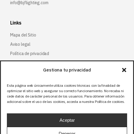
info@bjflighting.com
Links
Mapa del Sitio
Aviso legal
Política de privacidad
Política de cookies
Gestiona tu privacidad
Síguenos
Esta página web únicamente utiliza cookies técnicas con la finalidad de
optimizar el sitio web y asegurar su correcto funcionamiento. No recaba ni
Facebook
cede datos de carácter personal de los usuarios. Para obtener información
adicional sobre el uso de las cookies, acceda a nuestra Política de cookies.
X (Twitter
)
Instagram
Aceptar
LinkedIn
Denegar