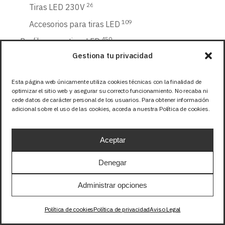
26
Tiras LED 230V
109
Accesorios para tiras LED
450
Perfiles para tiras LED
Gestiona tu privacidad
158
Perfiles LED de superficie
78
Perfiles LED de empotrar
Esta página web únicamente utiliza cookies técnicas con la finalidad de
27
optimizar el sitio web y asegurar su correcto funcionamiento. No recaba ni
Perfiles LED esquineros
cede datos de carácter personal de los usuarios. Para obtener información
14
Perfiles LED circulares
adicional sobre el uso de las cookies, acceda a nuestra Política de cookies.
20
Perfiles LED pisables
Aceptar
17
Perfiles LED arquitectónicos
50
Perfiles LED de pared
Denegar
85
Perfiles LED flexibles
Administrar opciones
49
Accesorios para perfiles
Política de cookies
Política de privacidad
Aviso Legal
75
Sistemas de control LED