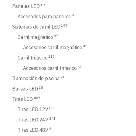
19
Paneles LED
9
Accesorios para paneles
199
Sistemas de carril LED
87
Carril magnético
41
Accesorios carril magnético
112
Carril trifásico
67
Accesorios carril trifásico
21
Iluminación de piscina
28
Balizas LED
469
Tiras LED
89
Tiras LED 12V
241
Tiras LED 24V
8
Tiras LED 48V