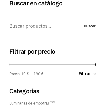
Buscar en catálogo
Buscar
Buscar
Filtrar por precio
Prec
Prec
Filtrar
Precio:
10 €
—
190 €
míni
máx
Categorías
359
Luminarias de empotrar