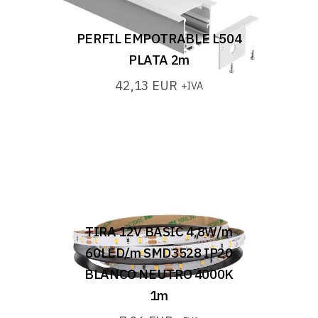
PERFIL EMPOTRABLE L504
PLATA 2m
42,13
EUR
+IVA
TIRA 12V BASIC 4,8W/m
60LED/m SMD3528 IP20
BLANCO NEUTRO 4000K
1m