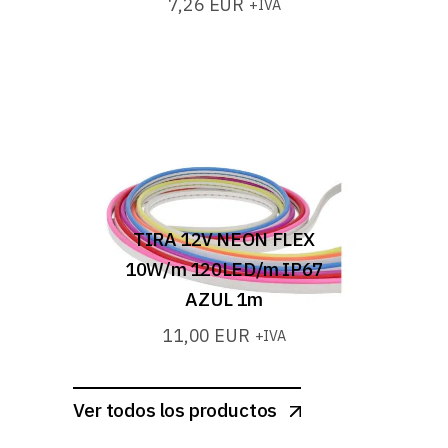
7,26
EUR
+IVA
TIRA 12V NEON FLEX
10W/m 120LED/m IP67
AZUL 1m
11,00
EUR
+IVA
Ver todos los productos