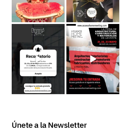
Recuerda que los días 𝟮𝟭, 𝟮𝟮 𝘆
Estaremos en el LHM26, consigue
𝟮𝟯 de
...
tu entrada
...
3
0
3
0
Únete a la Newsletter