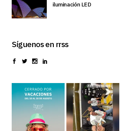
iluminación LED
Síguenos en rrss
BJF Lighting permanecerá
Estamos en el Levante Home
𝗰𝗲𝗿𝗿𝗮𝗱𝗼 𝗽𝗼𝗿
...
Meeting ¡Te esperamos!
...
2
0
39
5