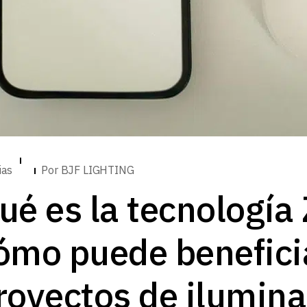
ias
Por
BJF LIGHTING
ué es la tecnología
ómo puede benefici
royectos de ilumin