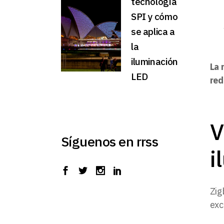
tecnología
SPI y cómo
se aplica a
la
iluminación
La 
LED
red
V
Síguenos en rrss
i
Zig
exc