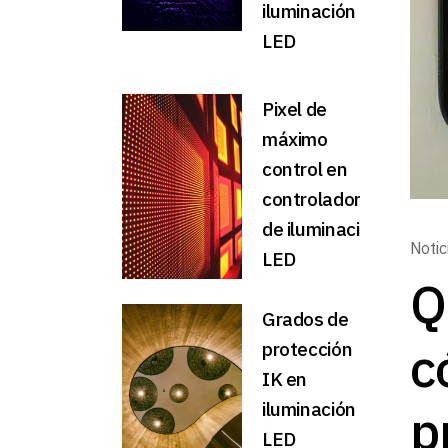
iluminación
LED
Pixel de
máximo
control en
controladores
de iluminación
Notic
LED
Q
Grados de
c
protección
IK en
iluminación
p
LED