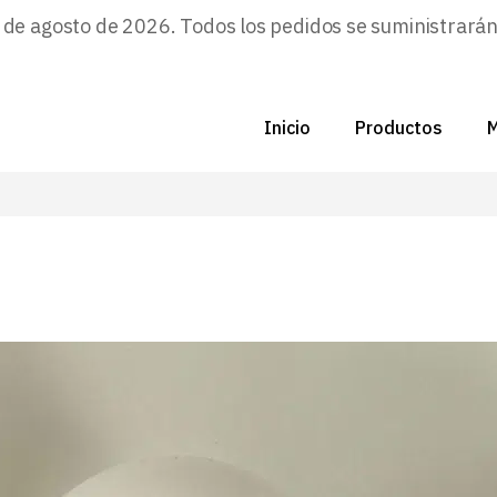
e agosto de 2026. Todos los pedidos se suministrarán a
C
Nu
Inicio
Productos
M
Di
C
F
C
P
N
Zo
D
B
C
P
Z