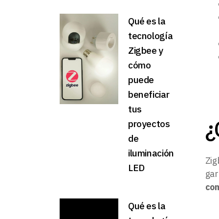
Qué es la
tecnología
Zigbee y
cómo
puede
beneficiar
tus
¿
proyectos
de
iluminación
Zig
LED
gar
com
Qué es la