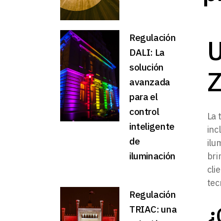
Regulación
U
DALI: La
solución
Z
avanzada
para el
control
La 
inteligente
inc
de
ilu
iluminación
bri
cli
tec
Regulación
¿
TRIAC: una