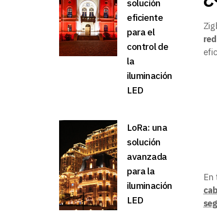
solución
eficiente
Zig
para el
red
control de
efi
la
iluminación
LED
LoRa: una
solución
avanzada
para la
En 
iluminación
cab
LED
seg