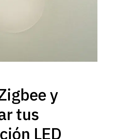
 Zigbee y
ar tus
ación LED