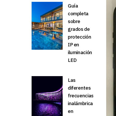
Guía
completa
sobre
grados de
protección
IP en
iluminación
LED
Las
diferentes
frecuencias
inalámbricas
en