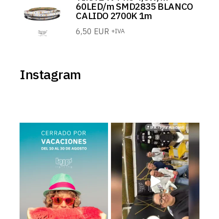
60LED/m SMD2835 BLANCO
CALIDO 2700K 1m
6,50
EUR
+IVA
Instagram
BJF Lighting permanecerá
Estamos en el Levante Home
𝗰𝗲𝗿𝗿𝗮𝗱𝗼 𝗽𝗼𝗿
...
Meeting ¡Te esperamos!
...
2
0
39
5