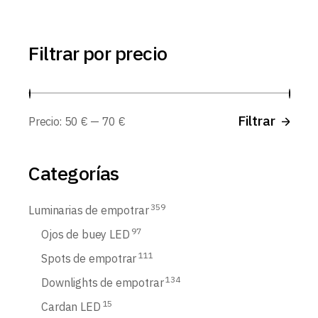
Filtrar por precio
Prec
Prec
Filtrar
Precio:
50 €
—
70 €
míni
máx
Categorías
359
Luminarias de empotrar
97
Ojos de buey LED
111
Spots de empotrar
134
Downlights de empotrar
15
Cardan LED