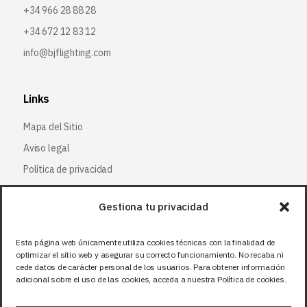
+34 966 28 88 28
+34 672 12 83 12
info@bjflighting.com
Links
Mapa del Sitio
Aviso legal
Política de privacidad
Política de cookies
Gestiona tu privacidad
Síguenos
Esta página web únicamente utiliza cookies técnicas con la finalidad de
optimizar el sitio web y asegurar su correcto funcionamiento. No recaba ni
Facebook
cede datos de carácter personal de los usuarios. Para obtener información
adicional sobre el uso de las cookies, acceda a nuestra Política de cookies.
X (Twitter
)