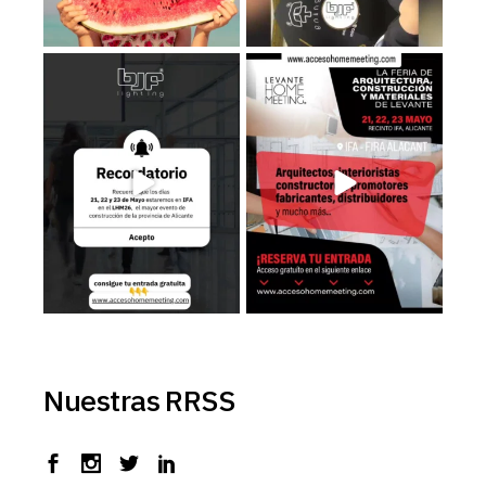
Recuerda que los días 𝟮𝟭, 𝟮𝟮 𝘆
Estaremos en el LHM26, consigue
𝟮𝟯 de
...
tu entrada
...
3
0
3
0
Nuestras RRSS