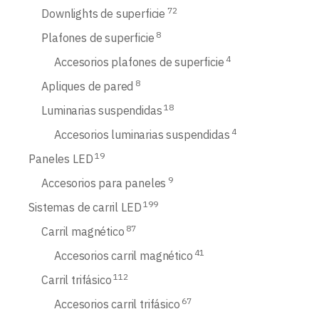
72
Downlights de superficie
8
Plafones de superficie
4
Accesorios plafones de superficie
8
Apliques de pared
18
Luminarias suspendidas
4
Accesorios luminarias suspendidas
19
Paneles LED
9
Accesorios para paneles
199
Sistemas de carril LED
87
Carril magnético
41
Accesorios carril magnético
112
Carril trifásico
67
Accesorios carril trifásico