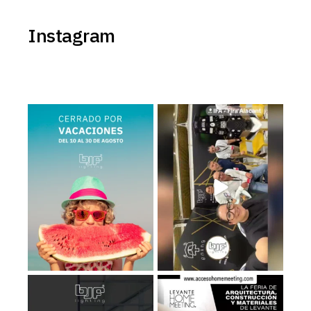
Instagram
BJF Lighting permanecerá
Estamos en el Levante Home
𝗰𝗲𝗿𝗿𝗮𝗱𝗼 𝗽𝗼𝗿
...
Meeting ¡Te esperamos!
...
2
0
39
5
Recuerda que los días 𝟮𝟭, 𝟮𝟮 𝘆
Estaremos en el LHM26, consigue
𝟮𝟯 de
...
tu entrada
...