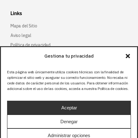
Links
Mapa del Sitio
Aviso legal
Política de privacidad
Política de cookies
Gestiona tu privacidad
Esta página web únicamente utiliza cookies técnicas con la finalidad de
Síguenos
optimizar el sitio web y asegurar su correcto funcionamiento. No recaba ni
cede datos de carácter personal de los usuarios. Para obtener información
Facebook
adicional sobre el uso de las cookies, acceda a nuestra Política de cookies.
X (Twitter
)
Instagram
Aceptar
LinkedIn
Denegar
Administrar opciones