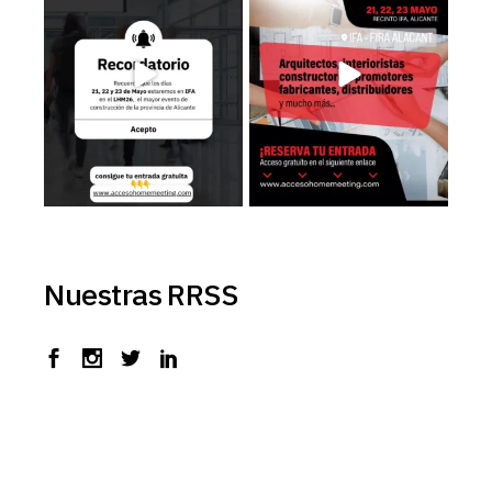
3
0
3
0
Nuestras RRSS