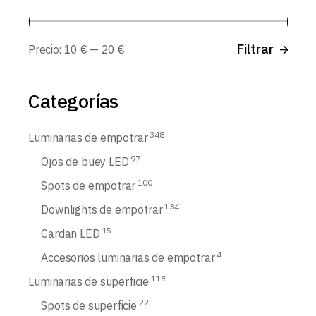
Prec
Prec
Filtrar
Precio:
10 €
—
20 €
míni
máx
Categorías
348
Luminarias de empotrar
97
Ojos de buey LED
100
Spots de empotrar
134
Downlights de empotrar
15
Cardan LED
4
Accesorios luminarias de empotrar
118
Luminarias de superficie
22
Spots de superficie