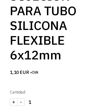
PARA TUBO
SILICONA
FLEXIBLE
6x12mm
1,10
EUR
+IVA
Cantidad:
+
-
GRAPA SUJECION PARA TUBO SILICONA FLEXIBL