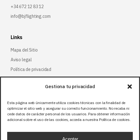
+34 672 12 83 12
info@bjflighting.com
Links
Mapa del Sitio
Aviso legal
Política de privacidad
Política de cookies
Gestiona tu privacidad
Síguenos
Esta página web únicamente utiliza cookies técnicas con la finalidad de
optimizar el sitio web y asegurar su correcto funcionamiento. No recaba ni
Facebook
cede datos de carácter personal de los usuarios. Para obtener información
adicional sobre el uso de las cookies, acceda a nuestra Política de cookies.
X (Twitter
)
Instagram
Aceptar