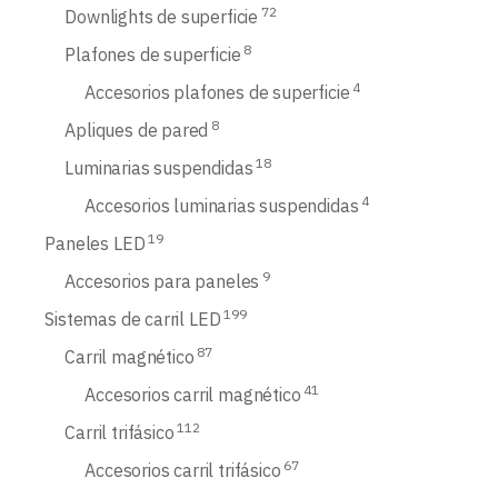
72
Downlights de superficie
8
Plafones de superficie
4
Accesorios plafones de superficie
8
Apliques de pared
18
Luminarias suspendidas
4
Accesorios luminarias suspendidas
19
Paneles LED
9
Accesorios para paneles
199
Sistemas de carril LED
87
Carril magnético
41
Accesorios carril magnético
112
Carril trifásico
67
Accesorios carril trifásico