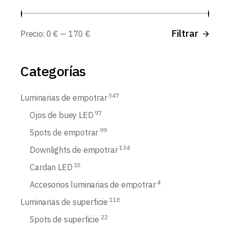
Prec
Prec
Filtrar
Precio:
0 €
—
170 €
míni
máx
Categorías
347
Luminarias de empotrar
97
Ojos de buey LED
99
Spots de empotrar
134
Downlights de empotrar
15
Cardan LED
4
Accesorios luminarias de empotrar
118
Luminarias de superficie
22
Spots de superficie