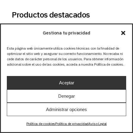
Productos destacados
TIRA 24V PRO COB 8W/m
Gestiona tu privacidad
528LED/m IP20 BLANCO
NEUTRO 4000K 1m
Esta página web únicamente utiliza cookies técnicas con la finalidad de
17,64
EUR
+IVA
optimizar el sitio web y asegurar su correcto funcionamiento. No recaba ni
cede datos de carácter personal de los usuarios. Para obtener información
adicional sobre el uso de las cookies, acceda a nuestra Política de cookies.
PERFIL FLEXIBLE TUBO
SILICONA FLEXIBLE
12x20mm 1m
Aceptar
12,65
EUR
+IVA
Denegar
TIRA 24V PRO 4,8W/m
60LED/m SMD2835 BLANCO
Administrar opciones
CALIDO 2700K 1m
6,50
EUR
+IVA
Política de cookies
Política de privacidad
Aviso Legal