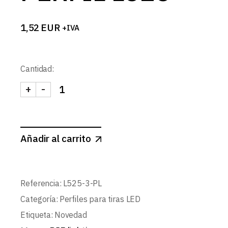
1,52
EUR
+IVA
Cantidad:
+
-
TAPA LATERAL PERFIL L525 cantidad
Añadir al carrito
Referencia:
L525-3-PL
Categoría:
Perfiles para tiras LED
Etiqueta:
Novedad