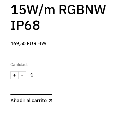
15W/m RGBNW
IP68
169,50
EUR
+IVA
Cantidad:
+
-
TUBO SILICONA FLEXIBLE 16x16mm 24V 15W/m 
Añadir al carrito