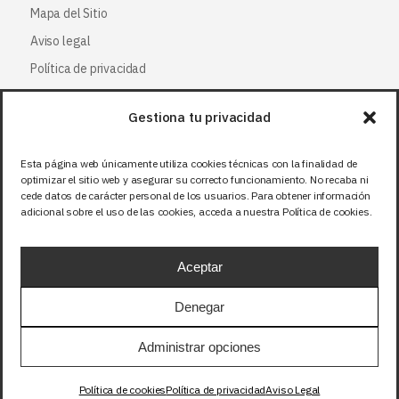
Mapa del Sitio
Aviso legal
Política de privacidad
Política de cookies
Gestiona tu privacidad
Síguenos
Esta página web únicamente utiliza cookies técnicas con la finalidad de
optimizar el sitio web y asegurar su correcto funcionamiento. No recaba ni
Facebook
cede datos de carácter personal de los usuarios. Para obtener información
adicional sobre el uso de las cookies, acceda a nuestra Política de cookies.
X (Twitter
)
Instagram
Aceptar
LinkedIn
Denegar
Precios sin IVA (21%). Tasa RAEE incluida en
Administrar opciones
aquellos productos que corresponda.
Política de cookies
Política de privacidad
Aviso Legal