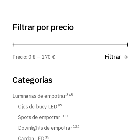
Filtrar por precio
Prec
Prec
Filtrar
Precio:
0 €
—
170 €
míni
máx
Categorías
348
Luminarias de empotrar
97
Ojos de buey LED
100
Spots de empotrar
134
Downlights de empotrar
15
Cardan LED