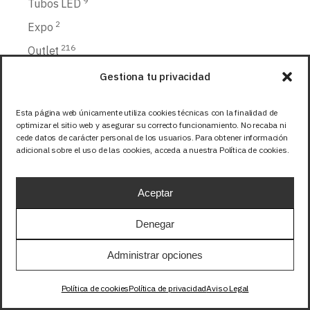
9
Tubos LED
2
Expo
216
Outlet
Gestiona tu privacidad
Productos destacados
Esta página web únicamente utiliza cookies técnicas con la finalidad de
optimizar el sitio web y asegurar su correcto funcionamiento. No recaba ni
cede datos de carácter personal de los usuarios. Para obtener información
adicional sobre el uso de las cookies, acceda a nuestra Política de cookies.
TIRA 24V PRO COB 8W/m
528LED/m IP20 BLANCO
NEUTRO 4000K 1m
Aceptar
17,64
EUR
+IVA
Denegar
PERFIL FLEXIBLE TUBO
SILICONA FLEXIBLE
Administrar opciones
12x20mm 1m
12,65
EUR
+IVA
Política de cookies
Política de privacidad
Aviso Legal