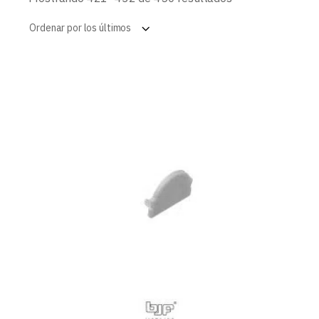
por
los
Ordenar por los últimos
últimos