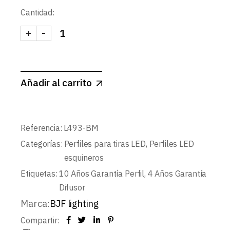
Cantidad:
+
-
KIT PERFIL ESQUINERO L493+DIFUSOR OPAL+T
Añadir al carrito
Referencia:
L493-BM
Categorías:
Perfiles para tiras LED
,
Perfiles LED
esquineros
Etiquetas:
10 Años Garantía Perfil
,
4 Años Garantía
Difusor
Marca:
BJF lighting
Compartir: