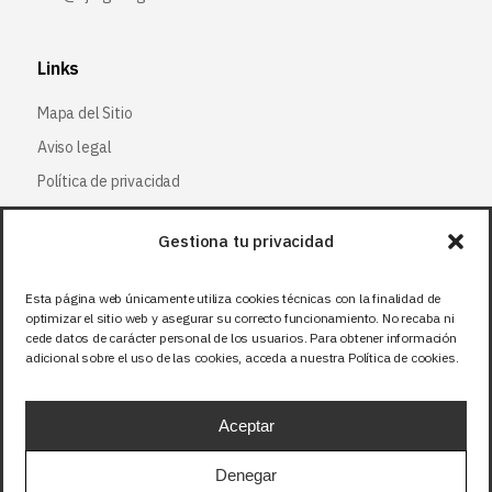
Links
Mapa del Sitio
Aviso legal
Política de privacidad
Política de cookies
Gestiona tu privacidad
Síguenos
Esta página web únicamente utiliza cookies técnicas con la finalidad de
optimizar el sitio web y asegurar su correcto funcionamiento. No recaba ni
Facebook
cede datos de carácter personal de los usuarios. Para obtener información
adicional sobre el uso de las cookies, acceda a nuestra Política de cookies.
X (Twitter
)
Instagram
Aceptar
LinkedIn
Denegar