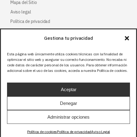
Mapa del Sitio
Aviso legal
Política de privacidad
Política de cookies
Gestiona tu privacidad
Síguenos
Esta página web únicamente utiliza cookies técnicas con la finalidad de
optimizar el sitio web y asegurar su correcto funcionamiento. No recaba ni
Facebook
cede datos de carácter personal de los usuarios. Para obtener información
adicional sobre el uso de las cookies, acceda a nuestra Política de cookies.
X (Twitter
)
Instagram
Aceptar
LinkedIn
Denegar
Precios sin IVA (21%). Tasa RAEE incluida en
Administrar opciones
aquellos productos que corresponda.
Política de cookies
Política de privacidad
Aviso Legal