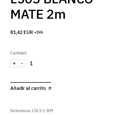
MATE 2m
81,42
EUR
+IVA
Cantidad:
+
-
PERFIL PARED XL 2 LUCES L503 BLANCO MATE 2m
Añadir al carrito
Referencia:
L503-1-BM