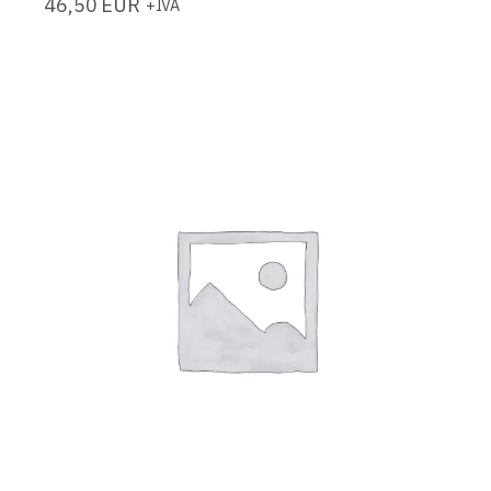
46,50
EUR
+IVA