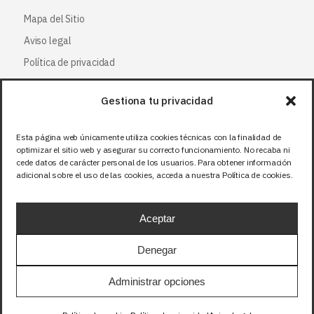
Mapa del Sitio
Aviso legal
Política de privacidad
Política de cookies
Gestiona tu privacidad
Síguenos
Esta página web únicamente utiliza cookies técnicas con la finalidad de
optimizar el sitio web y asegurar su correcto funcionamiento. No recaba ni
Facebook
cede datos de carácter personal de los usuarios. Para obtener información
adicional sobre el uso de las cookies, acceda a nuestra Política de cookies.
X (Twitter
)
Instagram
Aceptar
LinkedIn
Denegar
Precios sin IVA (21%). Tasa RAEE incluida en
Administrar opciones
aquellos productos que corresponda.