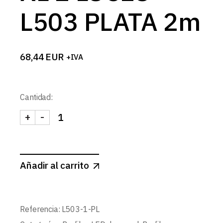
L503 PLATA 2m
68,44
EUR
+IVA
Cantidad:
+
-
PERFIL PARED XL 2 LUCES L503 PLATA 2m cantid
Añadir al carrito
Referencia:
L503-1-PL