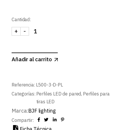
Cantidad:
+
-
TAPA DERECHA PERFIL L500 PLATA cantidad
Añadir al carrito
Referencia:
L500-3-D-PL
Categorías:
Perfiles LED de pared
,
Perfiles para
tiras LED
Marca:
BJF lighting
Compartir:
Ficha Técnica