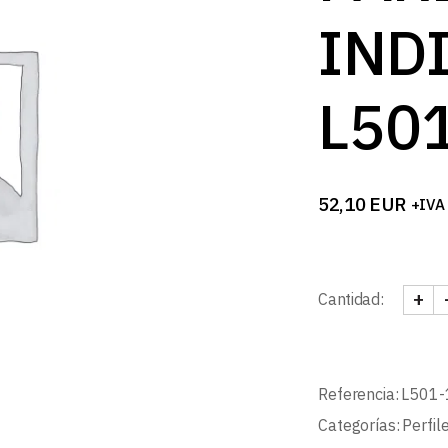
B
IND
L50
52,10
EUR
+IVA
+
Cantidad:
PERF
Referencia:
L501-
Categorías:
Perfil