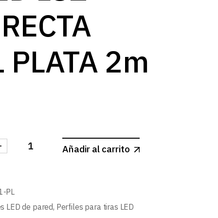
log
IRECTA
1 PLATA 2m
-
Añadir al carrito
IL DE PARED LUZ INDIRECTA L501 PLATA 2m cantidad
1-PL
es LED de pared
,
Perfiles para tiras LED