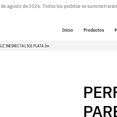
e agosto de 2026. Todos los pedidos se suministrarán a
Inicio
Productos
M
LUZ INDIRECTA L501 PLATA 2m
C
N
D
C
PERF
P
PAR
Z