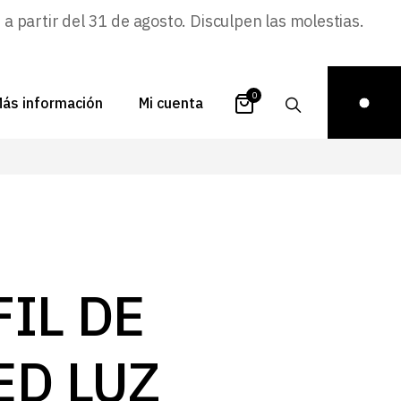
 partir del 31 de agosto. Disculpen las molestias.
0
ás información
Mi cuenta
atálogos
Login
uestra historia
Carrito
istribuidores
Pedidos
ontacto
Recuperar
IL DE
contraseña
FAQs
royectos
ED LUZ
ona de inspiración