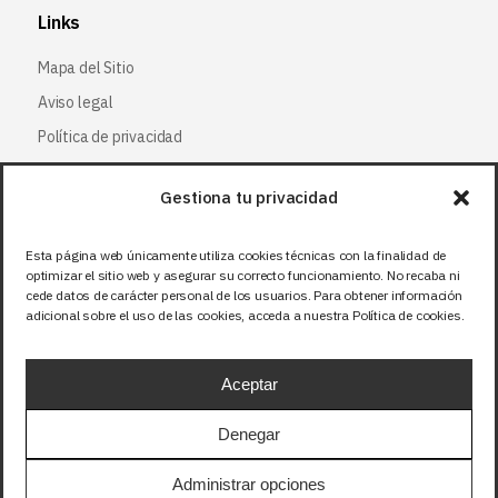
Links
Mapa del Sitio
Aviso legal
Política de privacidad
Política de cookies
Gestiona tu privacidad
Síguenos
Esta página web únicamente utiliza cookies técnicas con la finalidad de
optimizar el sitio web y asegurar su correcto funcionamiento. No recaba ni
Facebook
cede datos de carácter personal de los usuarios. Para obtener información
adicional sobre el uso de las cookies, acceda a nuestra Política de cookies.
X (Twitter
)
Instagram
Aceptar
LinkedIn
Denegar
Precios sin IVA (21%). Tasa RAEE incluida en
Administrar opciones