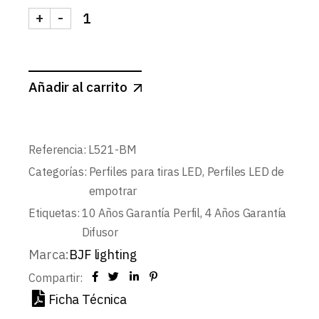
+
-
KIT PERFIL DE EMPOTRAR L521+DIFUSOR OPAL+
Añadir al carrito
Referencia:
L521-BM
Categorías:
Perfiles para tiras LED
,
Perfiles LED de
empotrar
Etiquetas:
10 Años Garantía Perfil
,
4 Años Garantía
Difusor
Marca:
BJF lighting
Compartir:
Ficha Técnica