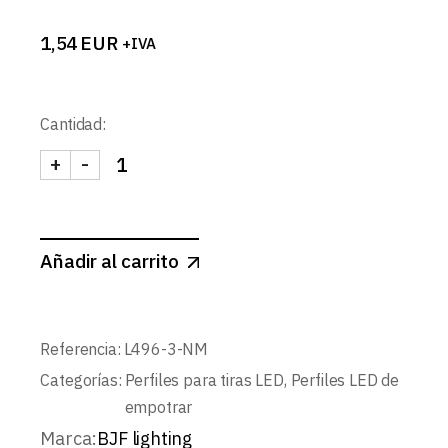
1,54
EUR
+IVA
Cantidad:
+
-
TAPA LATERAL PERFIL L496 NEGRO MATE cantid
Añadir al carrito
Referencia:
L496-3-NM
Categorías:
Perfiles para tiras LED
,
Perfiles LED de
empotrar
Marca:
BJF lighting