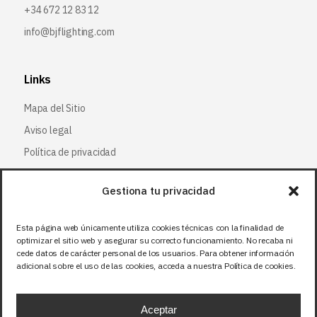
+34 672 12 83 12
info@bjflighting.com
Links
Mapa del Sitio
Aviso legal
Política de privacidad
Política de cookies
Gestiona tu privacidad
Síguenos
Esta página web únicamente utiliza cookies técnicas con la finalidad de
optimizar el sitio web y asegurar su correcto funcionamiento. No recaba ni
Facebook
cede datos de carácter personal de los usuarios. Para obtener información
adicional sobre el uso de las cookies, acceda a nuestra Política de cookies.
X (Twitter
)
Instagram
Aceptar
LinkedIn