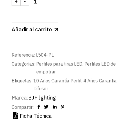
+
-
KIT PERFIL DE EMPOTRAR L504+DIFUSOR OPAL+
Añadir al carrito
Referencia:
L504-PL
Categorías:
Perfiles para tiras LED
,
Perfiles LED de
empotrar
Etiquetas:
10 Años Garantía Perfil
,
4 Años Garantía
Difusor
Marca:
BJF lighting
Compartir:
Ficha Técnica