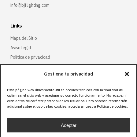
info@bjflighting.com
Links
Mapa del Sitio
Aviso legal
Política de privacidad
Política de cookies
Gestiona tu privacidad
Síguenos
Esta página web únicamente utiliza cookies técnicas con la finalidad de
optimizar el sitio web y asegurar su correcto funcionamiento. No recaba ni
Facebook
cede datos de carácter personal de los usuarios. Para obtener información
adicional sobre el uso de las cookies, acceda a nuestra Política de cookies.
X (Twitter
)
Instagram
Aceptar
LinkedIn