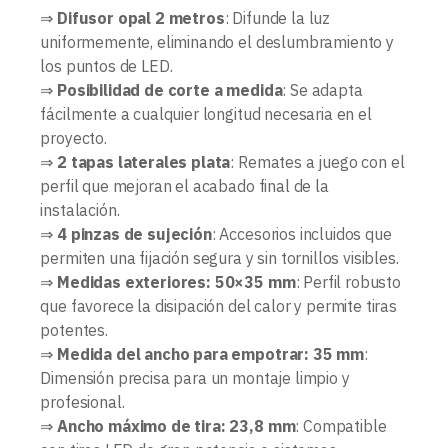
⇒
Difusor opal 2 metros
: Difunde la luz
uniformemente, eliminando el deslumbramiento y
los puntos de LED.
⇒
Posibilidad de corte a medida
: Se adapta
fácilmente a cualquier longitud necesaria en el
proyecto.
⇒
2 tapas laterales plata
: Remates a juego con el
perfil que mejoran el acabado final de la
instalación.
⇒
4 pinzas de sujeción
: Accesorios incluidos que
permiten una fijación segura y sin tornillos visibles.
⇒
Medidas exteriores: 50×35 mm
: Perfil robusto
que favorece la disipación del calor y permite tiras
potentes.
⇒
Medida del ancho para empotrar: 35 mm
:
Dimensión precisa para un montaje limpio y
profesional.
⇒
Ancho máximo de tira: 23,8 mm
: Compatible