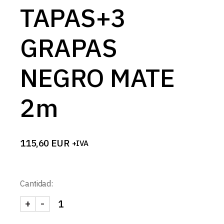
TAPAS+3
GRAPAS
NEGRO MATE
2m
115,60
EUR
+IVA
Cantidad:
+
-
KIT PERFIL DE PARED XL L503+DIFUSOR OPAL+2