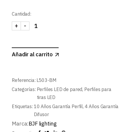
Cantidad:
+
-
KIT PERFIL DE PARED XL L503+DIFUSOR OPAL+2
Añadir al carrito
Referencia:
L503-BM
Categorías:
Perfiles LED de pared
,
Perfiles para
tiras LED
Etiquetas:
10 Años Garantía Perfil
,
4 Años Garantía
Difusor
Marca:
BJF lighting