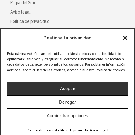
Mapa del Sitio
Aviso legal
Política de privacidad
Política de cookies
Gestiona tu privacidad
Síguenos
Esta página web únicamente utiliza cookies técnicas con la finalidad de
optimizar el sitio web y asegurar su correcto funcionamiento. No recaba ni
Facebook
cede datos de carácter personal de los usuarios. Para obtener información
adicional sobre el uso de las cookies, acceda a nuestra Política de cookies.
X (Twitter
)
Instagram
Aceptar
LinkedIn
Denegar
Precios sin IVA (21%). Tasa RAEE incluida en
Administrar opciones
aquellos productos que corresponda.
Política de cookies
Política de privacidad
Aviso Legal