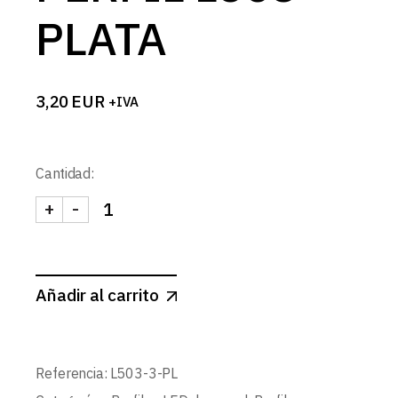
PLATA
3,20
EUR
+IVA
Cantidad:
+
-
TAPA LATERAL PERFIL L503 PLATA cantidad
Añadir al carrito
Referencia:
L503-3-PL