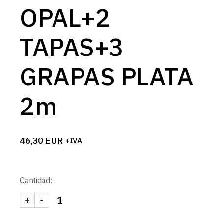
OPAL+2
TAPAS+3
GRAPAS PLATA
2m
46,30
EUR
+IVA
Cantidad:
+
-
KIT PERFIL DE PARED SMALL 2 LUCES L502+DIF