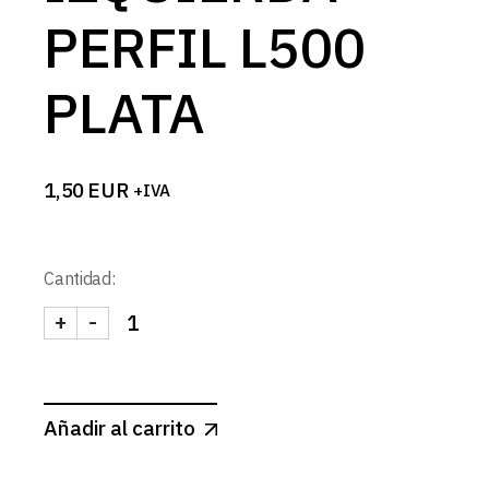
PERFIL L500
PLATA
1,50
EUR
+IVA
Cantidad:
+
-
TAPA IZQUIERDA PERFIL L500 PLATA cantidad
Añadir al carrito