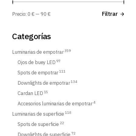
Prec
Prec
Filtrar
Precio:
0 €
—
90 €
míni
máx
Categorías
359
Luminarias de empotrar
97
Ojos de buey LED
111
Spots de empotrar
134
Downlights de empotrar
15
Cardan LED
4
Accesorios luminarias de empotrar
118
Luminarias de superficie
22
Spots de superficie
72
Downlights de superficie