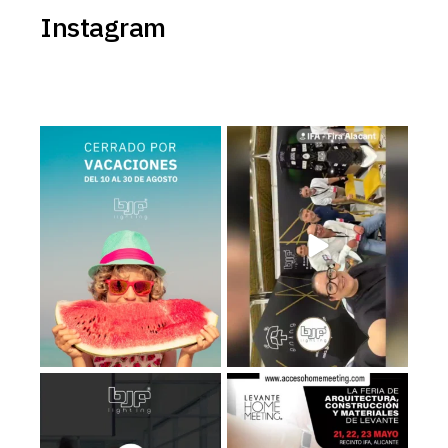
Instagram
BJF Lighting permanecerá
Estamos en el Levante Home
𝗰𝗲𝗿𝗿𝗮𝗱𝗼 𝗽𝗼𝗿
...
Meeting ¡Te esperamos!
...
2
0
39
5
Recuerda que los días 𝟮𝟭, 𝟮𝟮 𝘆
Estaremos en el LHM26, consigue
𝟮𝟯 de
...
tu entrada
...