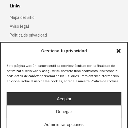
Links
Mapa del Sitio
Aviso legal
Política de privacidad
Política de cookies
Gestiona tu privacidad
Síguenos
Esta página web únicamente utiliza cookies técnicas con la finalidad de
optimizar el sitio web y asegurar su correcto funcionamiento. No recaba ni
Facebook
cede datos de carácter personal de los usuarios. Para obtener información
adicional sobre el uso de las cookies, acceda a nuestra Política de cookies.
X (Twitter
)
Instagram
Aceptar
LinkedIn
Denegar
Precios sin IVA (21%). Tasa RAEE incluida en
Administrar opciones