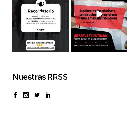
3
0
3
0
Nuestras RRSS