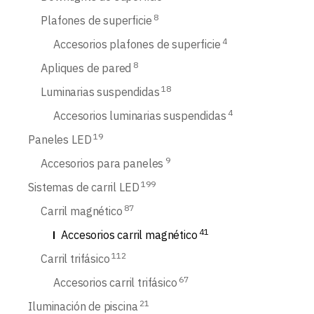
8
Plafones de superficie
4
Accesorios plafones de superficie
8
Apliques de pared
18
Luminarias suspendidas
4
Accesorios luminarias suspendidas
19
Paneles LED
9
Accesorios para paneles
199
Sistemas de carril LED
87
Carril magnético
41
Accesorios carril magnético
112
Carril trifásico
67
Accesorios carril trifásico
21
Iluminación de piscina