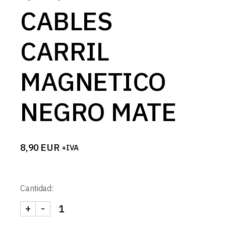
CABLES
CARRIL
MAGNETICO
NEGRO MATE
8,90
EUR
+IVA
Cantidad:
+
-
CAJA DE CABLES CARRIL MAGNETICO NEGRO MAT