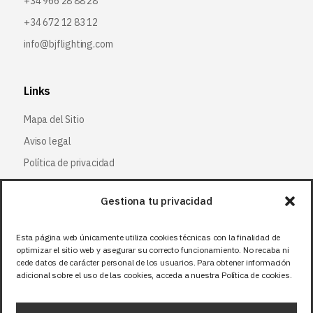
+34 966 28 88 28
+34 672 12 83 12
info@bjflighting.com
Links
Mapa del Sitio
Aviso legal
Política de privacidad
Política de cookies
Gestiona tu privacidad
Síguenos
Esta página web únicamente utiliza cookies técnicas con la finalidad de
optimizar el sitio web y asegurar su correcto funcionamiento. No recaba ni
Facebook
cede datos de carácter personal de los usuarios. Para obtener información
adicional sobre el uso de las cookies, acceda a nuestra Política de cookies.
X (Twitter
)
Instagram