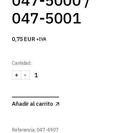
047-5000 /
047-5001
0,75
EUR
+IVA
Cantidad:
+
-
TAPA FINAL NEGRA PARA PARA CARRIL MAGNETICO
Añadir al carrito
Referencia:
047-4907