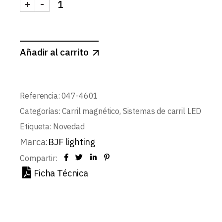
+
-
CARRIL MAGNETICO EMPOTRABLE PROFUNDO BL
Añadir al carrito
Referencia:
047-4601
Categorías:
Carril magnético
,
Sistemas de carril LED
Etiqueta:
Novedad
Marca:
BJF lighting
Compartir:
Ficha Técnica