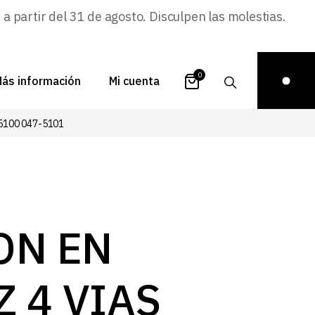
 partir del 31 de agosto. Disculpen las molestias.
0
ás información
Mi cuenta
5100 047-5101
atálogos
Login
uestra historia
Carrito
istribuidores
Pedidos
ontacto
Recuperar
ON EN
contraseña
FAQs
royectos
Z 4 VIAS
ona de inspiración