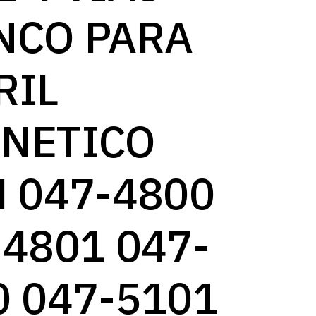
log
NCO PARA
RIL
NETICO
M 047-4800
-4801 047-
0 047-5101