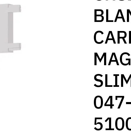
B
BLA
CAR
MAG
SLI
047
510