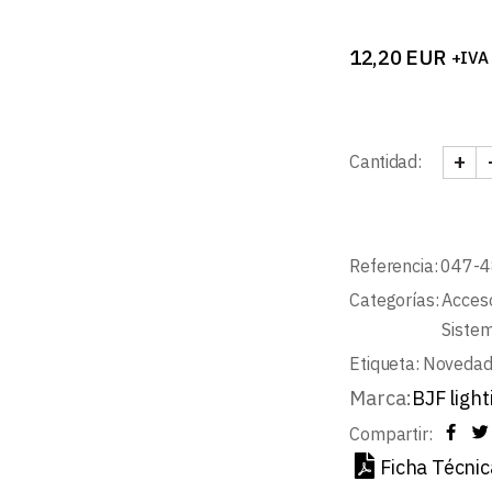
12,20
EUR
+IVA
+
Cantidad:
UNIO
Referencia:
047-
Categorías:
Acceso
Sistem
Etiqueta:
Noveda
Marca:
BJF light
Compartir:
Ficha Técnic