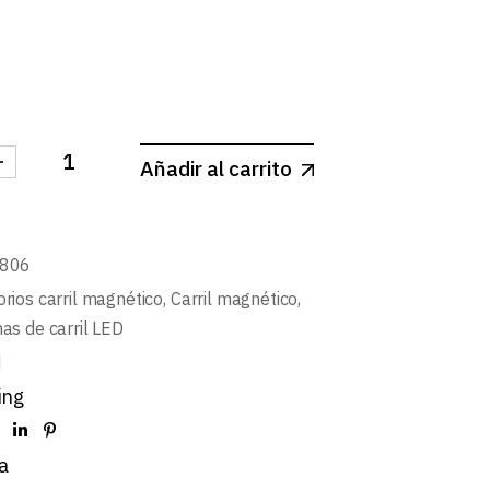
-
Añadir al carrito
N EN CRUZ 4 VIAS BLANCO PARA CARRIL MAGNETICO S
4806
rios carril magnético
,
Carril magnético
,
as de carril LED
d
ing
a