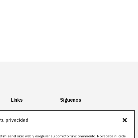
Links
Síguenos
Mapa del Sitio
Facebook
tu privacidad
Aviso legal
X (Twitter
)
Política de
Instagram
ptimizar el sitio web y asegurar su correcto funcionamiento. No recaba ni cede
privacidad