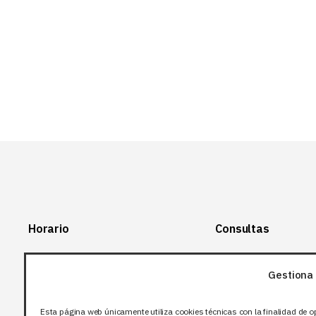
Horario
Consultas
Lunes-Viernes:
+34 966 28 88
28
Gestiona 
07:00-14:00
+34 672 12 83
Sábado y domingo:
12
Esta página web únicamente utiliza cookies técnicas con la finalidad de o