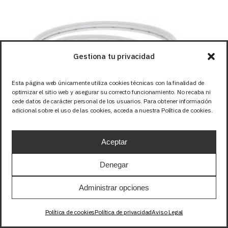
Gestiona tu privacidad
Esta página web únicamente utiliza cookies técnicas con la finalidad de
optimizar el sitio web y asegurar su correcto funcionamiento. No recaba ni
cede datos de carácter personal de los usuarios. Para obtener información
adicional sobre el uso de las cookies, acceda a nuestra Política de cookies.
Aceptar
Perfiles LED flexibles
Tiras LED
Tiras LED 12V
Denegar
TIRA 12V NEON FLEX 10W/m 108LED/m
Administrar opciones
IP67 RGB 1m
19,88
EUR
+IVA
Política de cookies
Política de privacidad
Aviso Legal