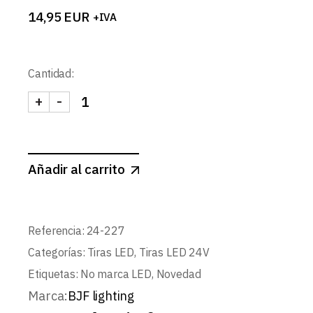
14,95
EUR
+IVA
Cantidad:
+
-
TIRA 24V BASIC 19,2W/m 120LED/m SMD2835 IP
Añadir al carrito
Referencia:
24-227
Categorías:
Tiras LED
,
Tiras LED 24V
Etiquetas:
No marca LED
,
Novedad
Marca:
BJF lighting