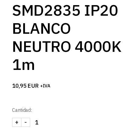
SMD2835 IP20
BLANCO
NEUTRO 4000K
1m
10,95
EUR
+IVA
Cantidad:
+
-
TIRA 24V PRO 19,2W/m 120LED/m SMD2835 IP2