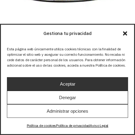
Gestiona tu privacidad
Esta página web únicamente utiliza cookies técnicas con la finalidad de
optimizar el sitio web y asegurar su correcto funcionamiento. No recaba ni
Tiras LED
Tiras LED 48V
cede datos de carácter personal de los usuarios. Para obtener información
adicional sobre el uso de las cookies, acceda a nuestra Política de cookies.
TIRA 48V PRO 7,4W/m 112LED/m SMD2835
IP67 COLOR ORO 1800K 1m
Aceptar
29,34
EUR
+IVA
Denegar
Administrar opciones
Política de cookies
Política de privacidad
Aviso Legal