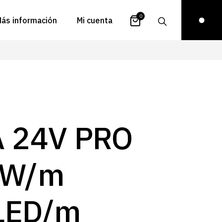
0
ás información
Mi cuenta
atálogos
Login
uestra historia
Carrito
istribuidores
Pedidos
ontacto
Recuperar
A 24V PRO
contraseña
FAQs
royectos
2W/m
ona de inspiración
log
LED/m