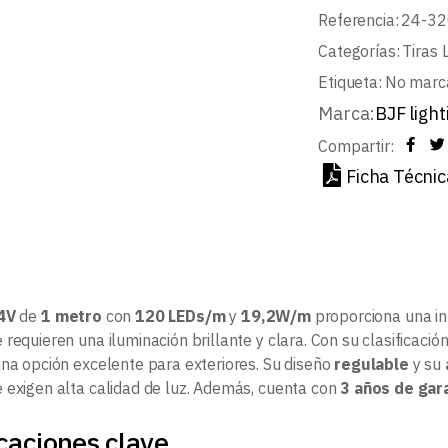
Referencia:
24-32
Categorías:
Tiras 
Etiqueta:
No marc
Marca:
BJF light
Compartir:
Ficha Técnic
4V
de
1 metro
con
120 LEDs/m
y
19,2W/m
proporciona una in
requieren una iluminación brillante y clara. Con su clasificació
una opción excelente para exteriores. Su diseño
regulable
y su
 exigen alta calidad de luz. Además, cuenta con
3 años de gar
caciones clave