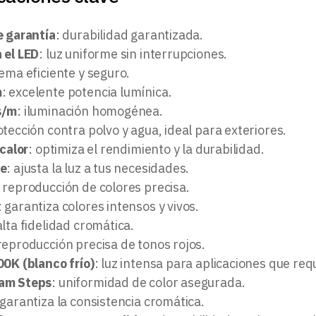
e garantía
: durabilidad garantizada.
 el LED
: luz uniforme sin interrupciones.
tema eficiente y seguro.
m
: excelente potencia lumínica.
s/m
: iluminación homogénea.
otección contra polvo y agua, ideal para exteriores.
 calor
: optimiza el rendimiento y la durabilidad.
le
: ajusta la luz a tus necesidades.
: reproducción de colores precisa.
: garantiza colores intensos y vivos.
alta fidelidad cromática.
 reproducción precisa de tonos rojos.
00K (blanco frío)
: luz intensa para aplicaciones que requ
am Steps
: uniformidad de color asegurada.
 garantiza la consistencia cromática.