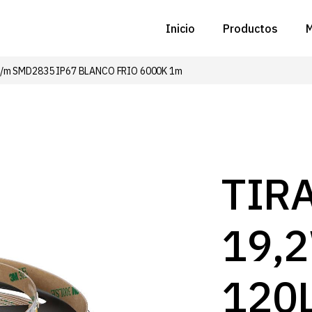
Inicio
Productos
M
D/m SMD2835 IP67 BLANCO FRIO 6000K 1m
C
N
D
C
TIR
P
19,
Z
B
120