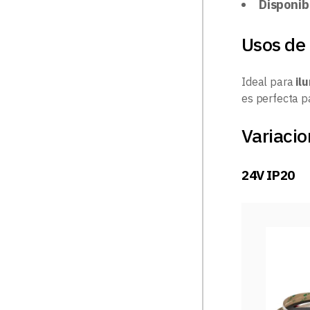
Disponib
Usos de 
Ideal para
il
es perfecta 
Variacio
24V IP20