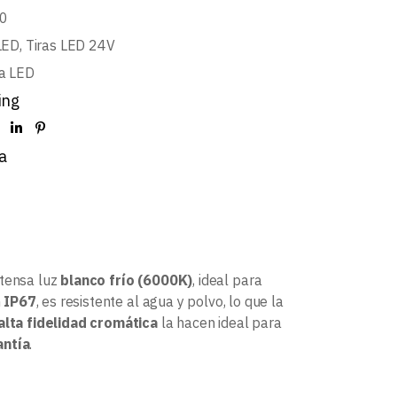
0
LED
,
Tiras LED 24V
a LED
ing
a
tensa luz
blanco frío (6000K)
, ideal para
n
IP67
, es resistente al agua y polvo, lo que la
alta fidelidad cromática
la hacen ideal para
antía
.