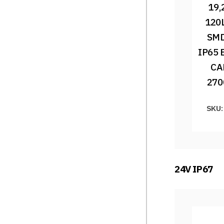
19,
120
SMD
IP65 
CA
270
SKU:
24V IP67