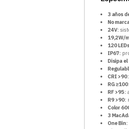
3 años d
No marca
24V
: sis
19,2W/
120 LED
IP67
: pr
Disipa el
Regulab
CRI >90
RG ≥100
RF >95
: 
R9 >90
:
Color 60
3 MacAd
One Bin
: