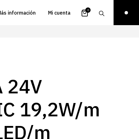
0
ás información
Mi cuenta
atálogos
Login
uestra historia
Carrito
istribuidores
Pedidos
ontacto
Recuperar
A 24V
contraseña
FAQs
royectos
IC 19,2W/m
ona de inspiración
log
LED/m