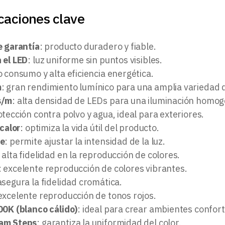
caciones clave
e garantía
: producto duradero y fiable.
 el LED
: luz uniforme sin puntos visibles.
o consumo y alta eficiencia energética.
m
: gran rendimiento lumínico para una amplia variedad d
s/m
: alta densidad de LEDs para una iluminación homo
otección contra polvo y agua, ideal para exteriores.
 calor
: optimiza la vida útil del producto.
le
: permite ajustar la intensidad de la luz.
: alta fidelidad en la reproducción de colores.
: excelente reproducción de colores vibrantes.
asegura la fidelidad cromática.
 excelente reproducción de tonos rojos.
00K (blanco cálido)
: ideal para crear ambientes confort
am Steps
: garantiza la uniformidad del color.