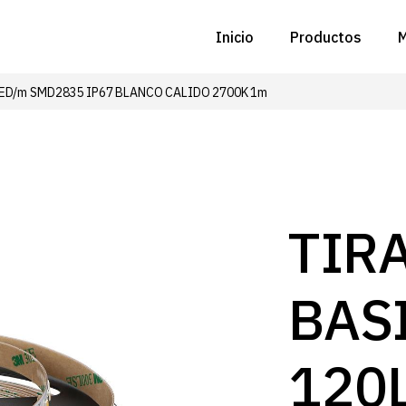
Inicio
Productos
M
LED/m SMD2835 IP67 BLANCO CALIDO 2700K 1m
C
N
D
C
TIR
P
BAS
Z
B
120