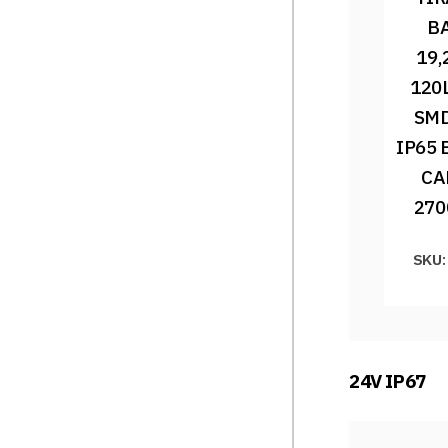
BA
19,
120
SMD
IP65 
CA
270
SKU:
24V IP67