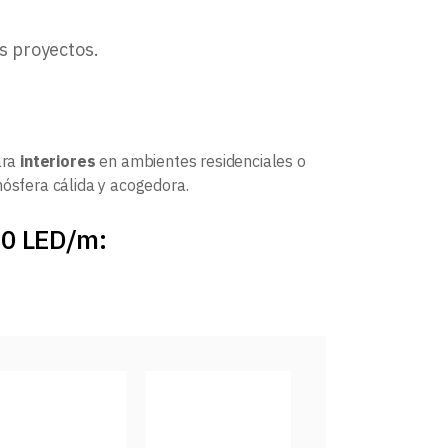
os proyectos.
ara
interiores
en ambientes residenciales o
ósfera cálida y acogedora.
20 LED/m: