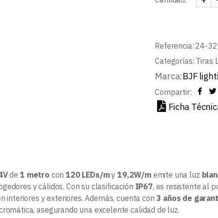
TIRA
Referencia:
24-32
Categorías:
Tiras 
Marca:
BJF light
Compartir:
Ficha Técnic
4V
de
1 metro
con
120 LEDs/m
y
19,2W/m
emite una luz
blan
gedores y cálidos. Con su clasificación
IP67
, es resistente al 
en interiores y exteriores. Además, cuenta con
3 años de garant
cromática, asegurando una excelente calidad de luz.