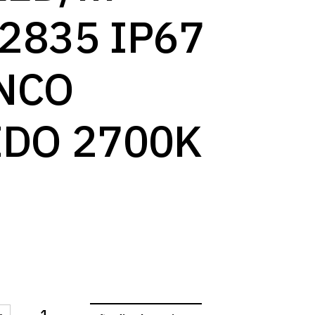
2835 IP67
NCO
IDO 2700K
-