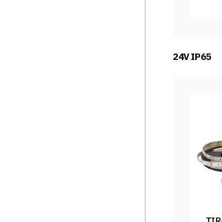
24V IP65
TIR