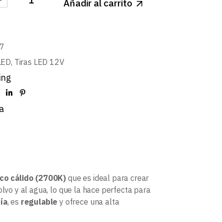
Añadir al carrito
 24V BASIC 19,2W/m 120LED/m SMD2835 IP67 BLANC
7
LED
,
Tiras LED 12V
ing
a
co cálido (2700K)
que es ideal para crear
polvo y al agua, lo que la hace perfecta para
ía
, es
regulable
y ofrece una alta