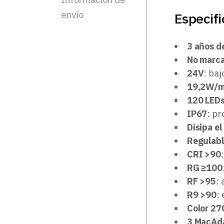
envío
Especifi
3 años d
No marca
24V
: baj
19,2W/
120 LED
IP67
: pr
Disipa el
Regulab
CRI >90
RG ≥100
RF >95
: 
R9 >90
:
Color 27
3 MacAd