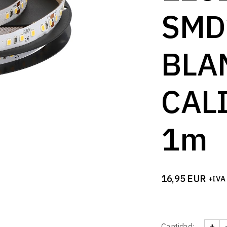
SMD
BLA
CAL
1m
16,95
EUR
+IVA
+
Cantidad: