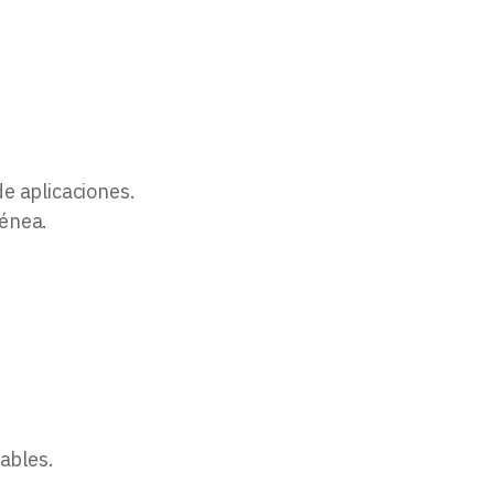
e aplicaciones.
génea.
ables.