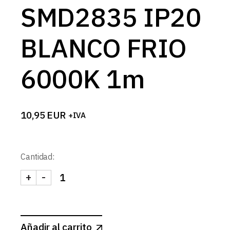
SMD2835 IP20
BLANCO FRIO
6000K 1m
10,95
EUR
+IVA
Cantidad:
+
-
TIRA 24V PRO 19,2W/m 120LED/m SMD2835 IP20
Añadir al carrito