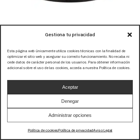
Gestiona tu privacidad
Tiras LED
Tiras LED 230V
Esta página web únicamente utiliza cookies técnicas con la finalidad de
TIRA 230V PRO 17W/m 120LED/m IP67
optimizar el sitio web y asegurar su correcto funcionamiento. No recaba ni
COLOR ORO 1800K 1m
cede datos de carácter personal de los usuarios. Para obtener información
adicional sobre el uso de las cookies, acceda a nuestra Política de cookies.
18,90
EUR
+IVA
Aceptar
Denegar
Administrar opciones
Política de cookies
Política de privacidad
Aviso Legal