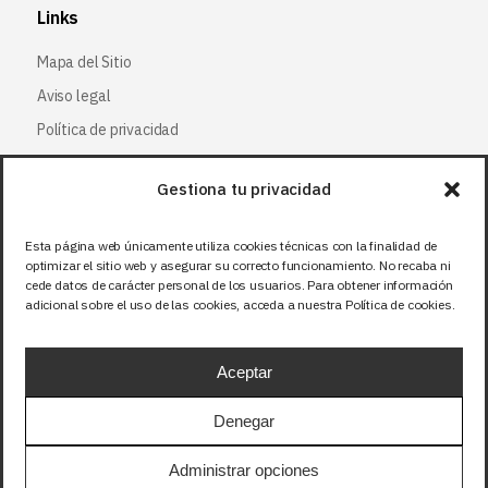
Links
Mapa del Sitio
Aviso legal
Política de privacidad
Política de cookies
Gestiona tu privacidad
Síguenos
Esta página web únicamente utiliza cookies técnicas con la finalidad de
optimizar el sitio web y asegurar su correcto funcionamiento. No recaba ni
Facebook
cede datos de carácter personal de los usuarios. Para obtener información
adicional sobre el uso de las cookies, acceda a nuestra Política de cookies.
X (Twitter
)
Instagram
Aceptar
LinkedIn
Denegar
Precios sin IVA (21%). Tasa RAEE incluida en
Administrar opciones