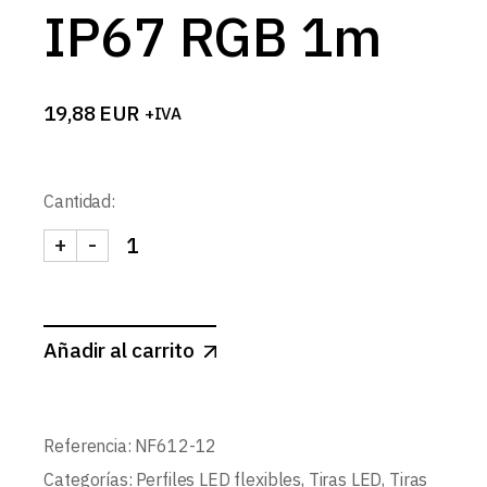
IP67 RGB 1m
19,88
EUR
+IVA
Cantidad:
+
-
TIRA 12V NEON FLEX 10W/m 108LED/m IP67 RGB
Añadir al carrito
Referencia:
NF612-12
Categorías:
Perfiles LED flexibles
,
Tiras LED
,
Tiras