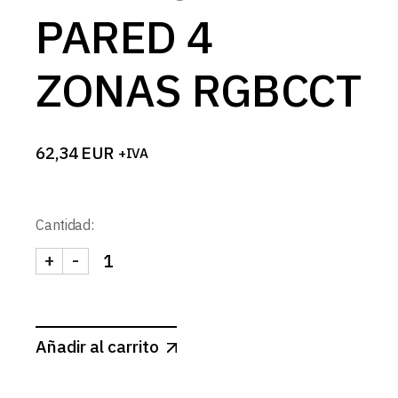
PARED 4
ZONAS RGBCCT
62,34
EUR
+IVA
Cantidad:
+
-
MANDO DE PARED 4 ZONAS RGBCCT cantidad
Añadir al carrito