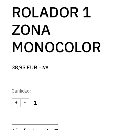
ROLADOR 1
ZONA
MONOCOLOR
38,93
EUR
+IVA
Cantidad:
+
-
MANDO+CONTROLADOR 1 ZONA MONOCOLOR can