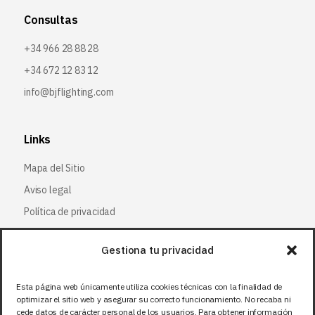
Consultas
+34 966 28 88 28
+34 672 12 83 12
info@bjflighting.com
Links
Mapa del Sitio
Aviso legal
Política de privacidad
Política de cookies
Gestiona tu privacidad
Síguenos
Esta página web únicamente utiliza cookies técnicas con la finalidad de
optimizar el sitio web y asegurar su correcto funcionamiento. No recaba ni
Facebook
cede datos de carácter personal de los usuarios. Para obtener información