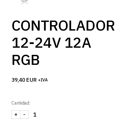
CONTROLADOR
12-24V 12A
RGB
39,40
EUR
+IVA
Cantidad:
+
-
CONTROLADOR 12-24V 12A RGB cantidad