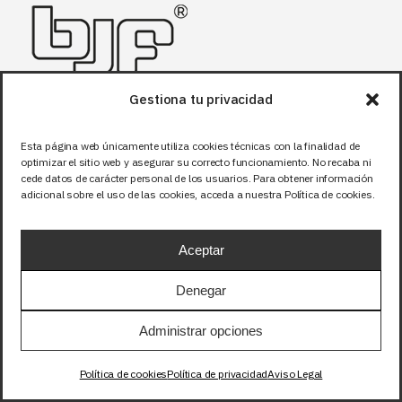
Gestiona tu privacidad
Esta página web únicamente utiliza cookies técnicas con la finalidad de
Fábrica & Showroom
optimizar el sitio web y asegurar su correcto funcionamiento. No recaba ni
cede datos de carácter personal de los usuarios. Para obtener información
Calle Santuario de la luz, 11
adicional sobre el uso de las cookies, acceda a nuestra Política de cookies.
03290 – Elche, Alicante
España
Aceptar
Denegar
Horario
Administrar opciones
Lunes-Viernes:
07:00-14:00
Política de cookies
Política de privacidad
Aviso Legal
Sábado y domingo: