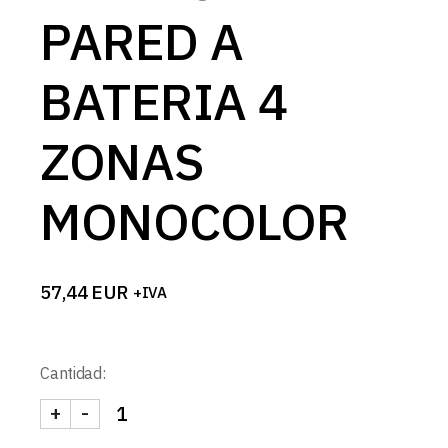
PARED A
BATERIA 4
ZONAS
MONOCOLOR
57,44
EUR
+IVA
Cantidad:
+
-
MANDO DE PARED A BATERIA 4 ZONAS MONOCOL