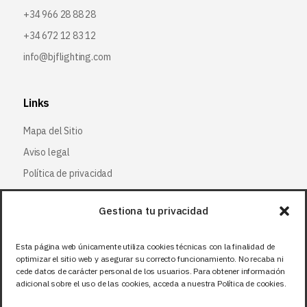
+34 966 28 88 28
+34 672 12 83 12
info@bjflighting.com
Links
Mapa del Sitio
Aviso legal
Política de privacidad
Política de cookies
Gestiona tu privacidad
Síguenos
Esta página web únicamente utiliza cookies técnicas con la finalidad de
optimizar el sitio web y asegurar su correcto funcionamiento. No recaba ni
Facebook
cede datos de carácter personal de los usuarios. Para obtener información
adicional sobre el uso de las cookies, acceda a nuestra Política de cookies.
X (Twitter
)