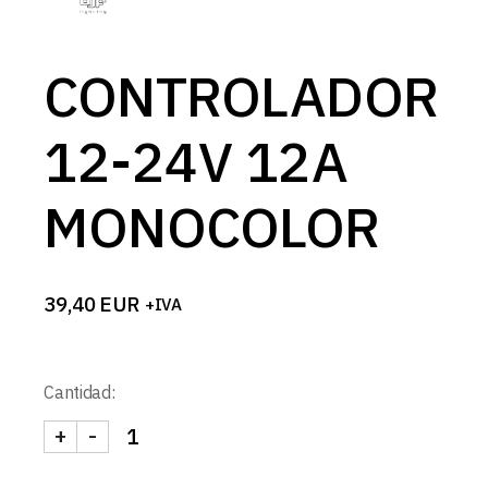
CONTROLADOR
12-24V 12A
MONOCOLOR
39,40
EUR
+IVA
Cantidad:
+
-
CONTROLADOR 12-24V 12A MONOCOLOR cantid