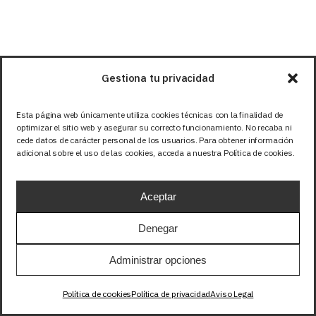
Gestiona tu privacidad
Esta página web únicamente utiliza cookies técnicas con la finalidad de
optimizar el sitio web y asegurar su correcto funcionamiento. No recaba ni
cede datos de carácter personal de los usuarios. Para obtener información
adicional sobre el uso de las cookies, acceda a nuestra Política de cookies.
Aceptar
Denegar
Fábrica & Showroom
Administrar opciones
Calle Santuario de la luz, 11
Política de cookies
Política de privacidad
Aviso Legal
03290 – Elche, Alicante