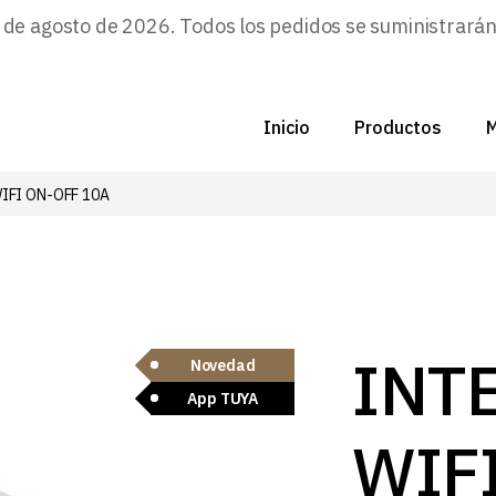
e agosto de 2026. Todos los pedidos se suministrarán a
Inicio
Productos
M
IFI ON-OFF 10A
C
N
D
C
INT
Novedad
App TUYA
P
WIF
Z