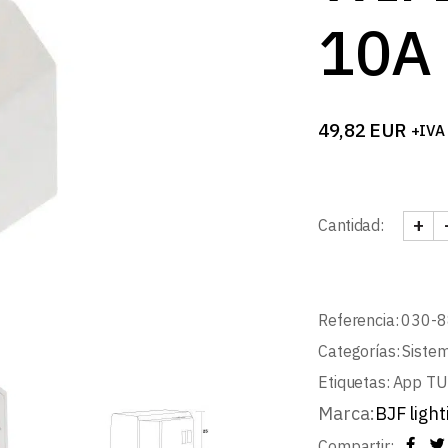
B
10A
49,82
EUR
+IVA
+
Cantidad:
INTE
Referencia:
030-8
Categorías:
Sistem
Etiquetas:
App TU
Marca:
BJF light
Compartir: