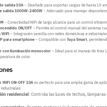
de salida 10A
– Diseñado para soportar cargas de hasta 10 am
de salida 1000W-2400W
– Adecuado para manejar dispositivo
0M
– Conectividad WiFi de largo alcance para un control eficien
encendido ON/OFF
– Permite el control manual del sistema cuan
 WiFi
– Integración sencilla con redes domésticas e industrial
PP para smartphone
– Compatible con
Tuya Smart
, permitien
 con iluminación monocolor
– Ideal para el manejo de tiras L
peratura de color.
iones
or WiFi ON-OFF 10A
es perfecto para una amplia gama de apli
industriales:
ión residencial
: Controla las luces de techos, lámparas 