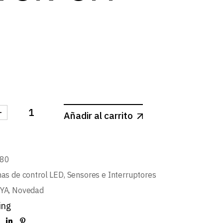
log
-
Añadir al carrito
RRUPTOR WIFI ON-OFF 10A cantidad
80
as de control LED
,
Sensores e Interruptores
YA
,
Novedad
ing