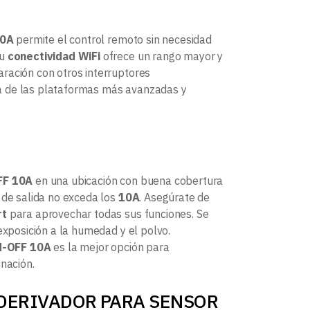
10A
permite el control remoto sin necesidad
su
conectividad WiFi
ofrece un rango mayor y
ración con otros interruptores
a de las plataformas más avanzadas y
FF 10A
en una ubicación con buena cobertura
 de salida no exceda los
10A
. Asegúrate de
rt
para aprovechar todas sus funciones. Se
exposición a la humedad y el polvo.
ON-OFF 10A
es la mejor opción para
nación.
N-DERIVADOR PARA SENSOR