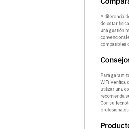
Compar
A diferencia d
de estar físi
una gestión m
convencionale
compatibles c
Consejo
Para garantiz
WiFi. Verific
utilizar una 
recomienda su
Con su tecnolo
profesionales
Product