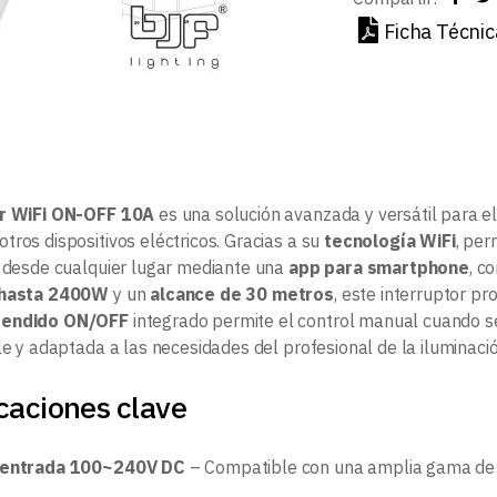
Ficha Técnic
or WiFi ON-OFF 10A
es una solución avanzada y versátil para e
otros dispositivos eléctricos. Gracias a su
tecnología WiFi
, per
n desde cualquier lugar mediante una
app para smartphone
, c
 hasta 2400W
y un
alcance de 30 metros
, este interruptor pr
cendido ON/OFF
integrado permite el control manual cuando se
le y adaptada a las necesidades del profesional de la iluminació
caciones clave
e entrada 100~240V DC
– Compatible con una amplia gama de in