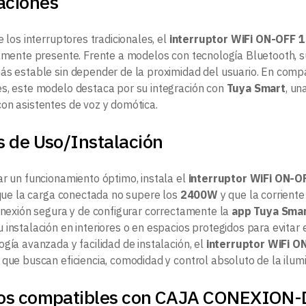
aciones
e los interruptores tradicionales, el
interruptor WiFi ON-OFF 
camente presente. Frente a modelos con tecnología Bluetooth, 
ás estable sin depender de la proximidad del usuario. En compa
s, este modelo destaca por su integración con
Tuya Smart
, un
on asistentes de voz y domótica.
s de Uso/Instalación
ar un funcionamiento óptimo, instala el
interruptor WiFi ON-O
a que la carga conectada no supere los
2400W
y que la corriente
conexión segura y de configurar correctamente la
app Tuya Sma
 instalación en interiores o en espacios protegidos para evitar 
gía avanzada y facilidad de instalación, el
interruptor WiFi 
 que buscan eficiencia, comodidad y control absoluto de la ilumi
os compatibles con CAJA CONEXIO