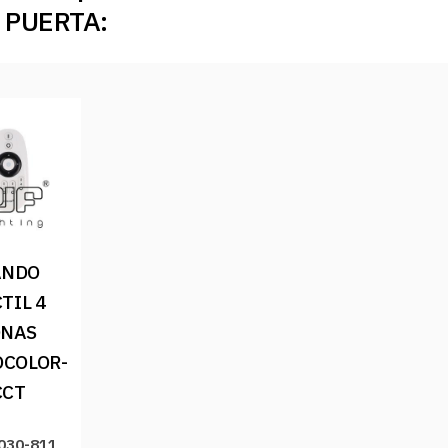
 PUERTA:
NDO 
TIL 4 
NAS 
COLOR-
CCT
 030-811