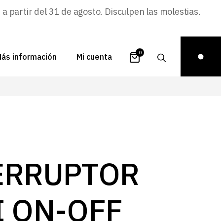
 partir del 31 de agosto. Disculpen las molestias.
0
ás información
Mi cuenta
atálogos
Login
uestra historia
Carrito
istribuidores
Pedidos
ontacto
Recuperar
ERRUPTOR
contraseña
FAQs
royectos
I ON-OFF
ona de inspiración