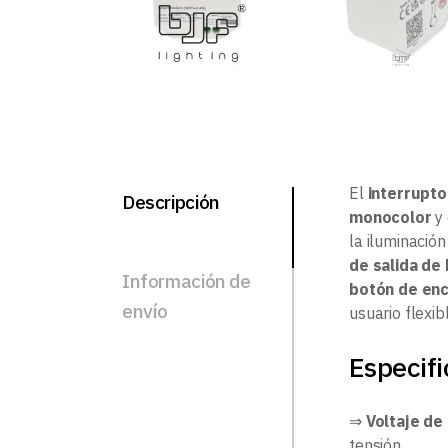
El
interrupt
Descripción
monocolor
y 
la iluminació
de salida de
Información de
botón de en
envío
usuario flexib
Especifi
⇒
Voltaje d
tensión.