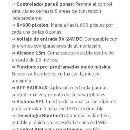
⇒
Controlador para 8 zonas
: Permite el control
simultáneo de hasta 8 áreas de iluminación
independiente.
⇒
8×600 píxeles
: Maneja hasta 600 píxeles por
cada una de las 8 zonas.
⇒
Voltaje de entrada 5V-24V DC
: Compatible con
diferentes configuraciones de alimentación.
⇒
Alcance 15m
: Comunicación estable dentro de
un radio de 15 metros.
⇒
Funciones pre-programadas modo música
:
Sincroniza los efectos de luz con la música
ambiental.
⇒
APP BAULAUX
: Aplicación dedicada para un
control intuitivo y remoto desde smartphones.
⇒
Sistema SPI
: Interfaz de comunicación eficiente
para controlar iluminación LED direccionable.
⇒
Tecnología Bluetooth
: Conexión inalámbrica
estable y rápida sin necesidad de una red WiFi.
⇒
Control APP para smartphone
: Gestión