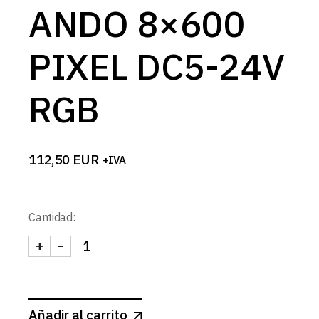
ANDO 8×600
PIXEL DC5-24V
RGB
112,50
EUR
+IVA
Cantidad:
+
-
CONTROLADOR LED SPI BLUETOOTH+MANDO 8x60
Añadir al carrito