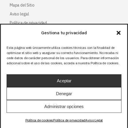
Mapa del Sitio
Aviso legal
Política de privacidad
Política de cookies
Gestiona tu privacidad
Esta página web únicamente utiliza cookies técnicas con la finalidad de
Síguenos
optimizar el sitio web y asegurar su correcto funcionamiento. No recaba ni
cede datos de carácter personal de los usuarios. Para obtener información
Facebook
adicional sobre el uso de las cookies, acceda a nuestra Política de cookies.
X (Twitter
)
Instagram
Aceptar
LinkedIn
Denegar
Administrar opciones
Precios sin IVA (21%). Tasa RAEE incluida en
aquellos productos que corresponda.
Política de cookies
Política de privacidad
Aviso Legal