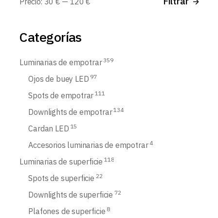
Filtrar
Precio:
30 €
—
120 €
míni
máx
Categorías
359
Luminarias de empotrar
97
Ojos de buey LED
111
Spots de empotrar
134
Downlights de empotrar
15
Cardan LED
4
Accesorios luminarias de empotrar
118
Luminarias de superficie
22
Spots de superficie
72
Downlights de superficie
8
Plafones de superficie