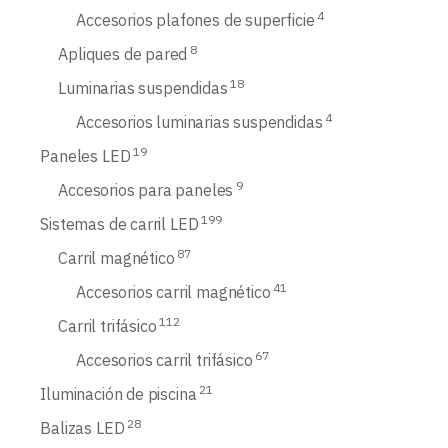
4
Accesorios plafones de superficie
8
Apliques de pared
18
Luminarias suspendidas
4
Accesorios luminarias suspendidas
19
Paneles LED
9
Accesorios para paneles
199
Sistemas de carril LED
87
Carril magnético
41
Accesorios carril magnético
112
Carril trifásico
67
Accesorios carril trifásico
21
Iluminación de piscina
28
Balizas LED