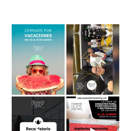
BJF Lighting permanecerá
Estamos en el Levante Home
𝗰𝗲𝗿𝗿𝗮𝗱𝗼 𝗽𝗼𝗿
...
Meeting ¡Te esperamos!
...
2
0
39
5
Recuerda que los días 𝟮𝟭, 𝟮𝟮 𝘆
Estaremos en el LHM26, consigue
𝟮𝟯 de
...
tu entrada
...
3
0
3
0